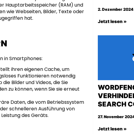
 der Hauptarbeitsspeicher (RAM) und
2. Dezember 2024 
n wie Webseiten, Bilder, Texte oder
ugegriffen hat.
Jetzt lesen »
RN
rn in Smartphones:
ellt ihren eigenen Cache, um
ngsloses Funktionieren notwendig
die Bilder und Videos, die Sie
WORDFENC
en zu können, wenn Sie sie erneut
VERHINDE
räre Daten, die vom Betriebssystem
SEARCH C
 der schnelleren Ausführung von
Leistung des Geräts.
27. November 2024
Jetzt lesen »