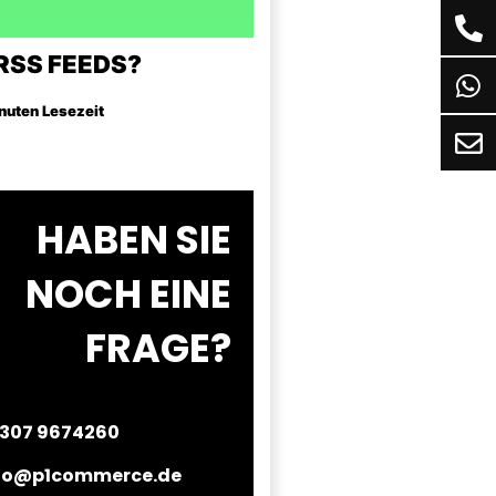
RSS FEEDS?
inuten Lesezeit
HABEN SIE
NOCH EINE
FRAGE?
307 9674260
fo@p1commerce.de