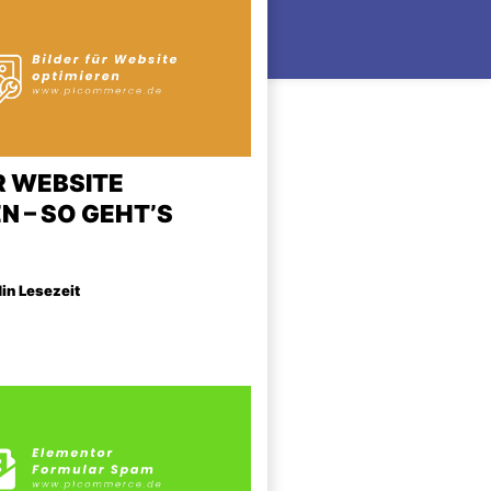
R WEBSITE
N – SO GEHT’S
Min Lesezeit