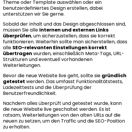
Theme oder Template auswählen oder ein
benutzerdefiniertes Design erstellen, dabei
unterstützen wir Sie gerne.
Sobald der Inhalt und das Design abgeschlossen sind,
müssen Sie alle
internen und externen Links
überprüfen
, um sicherzustellen, dass sie korrekt
funktionieren. Weiterhin sollte man sicherstellen, dass
alle
SEO-relevanten Einstellungen korrekt
übertragen
wurden, einschließlich Meta-Tags, URL-
Strukturen und eventuell vorhandenen
Weiterleitungen.
Bevor die neue Website live geht, sollte sie
gründlich
getestet
werden. Das umfasst Funktionalitätstests,
Ladezeittests und die Überprüfung der
Benutzerfreundlichkeit.
Nachdem alles überprüft und getestet wurde, kann
die neue Website live geschaltet werden. Es ist
ratsam, Weiterleitungen von den alten URLs auf die
neuen zu setzen, um den Traffic und die SEO-Position
zu erhalten.