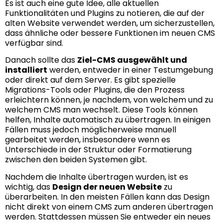
Es ist auch eine gute Idee, alle aktuellen
Funktionalitäten und Plugins zu notieren, die auf der
alten Website verwendet werden, um sicherzustellen,
dass ähnliche oder bessere Funktionen im neuen CMS
verfügbar sind.
Danach sollte das
Ziel-CMS ausgewählt und
installiert
werden, entweder in einer Testumgebung
oder direkt auf dem Server. Es gibt spezielle
Migrations-Tools oder Plugins, die den Prozess
erleichtern können, je nachdem, von welchem und zu
welchem CMS man wechselt. Diese Tools können
helfen, Inhalte automatisch zu übertragen. In einigen
Fällen muss jedoch möglicherweise manuell
gearbeitet werden, insbesondere wenn es
Unterschiede in der Struktur oder Formatierung
zwischen den beiden Systemen gibt.
Nachdem die Inhalte übertragen wurden, ist es
wichtig, das
Design der neuen Website
zu
überarbeiten. In den meisten Fällen kann das Design
nicht direkt von einem CMS zum anderen übertragen
werden. Stattdessen müssen Sie entweder ein neues