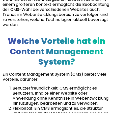
einem größeren Kontext ermöglicht die Beobachtung
der CMS-Wahl bei verschiedenen Websites auch,
Trends im Webentwicklungsbereich zu verfolgen und
zu verstehen, welche Technologien aktuell bevorzugt
werden.
Welche Vorteile hat ein
Content Management
System?
Ein Content Management System (CMS) bietet viele
Vorteile, darunter:
Benutzerfreundlichkeit: CMS ermöglicht es
Benutzern, Inhalte einer Website oder
Anwendung ohne Kenntnisse in Webentwicklung
hinzuzufügen, bearbeiten und zu verwalten.
Flexibilität: Ein CMS ermöglicht es, die Struktur