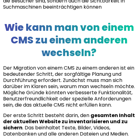
die Besucher sind, sondern auch die Sichtbarkeit in
Suchmaschinen beeinträchtigen können
Wie kann man von einem
CMS zu einem anderen
wechseln?
Der
Migration von einem CMS zu einem anderen
ist ein
bedeutender Schritt, der sorgfältige Planung und
Durchführung erfordert. Zunächst muss man sich
darüber im Klaren sein, warum man wechseln möchte.
Mögliche Gründe könnten verbesserte Funktionalität,
Benutzerfreundlichkeit oder spezielle Anforderungen
sein, die das aktuelle CMS nicht erfüllen kann.
Der erste Schritt besteht darin, den
gesamten Inhalt
der aktuellen Website zu inventarisieren und zu
sichern
. Das beinhaltet Texte, Bilder, Videos,
Datenbanken und alle anderen Dateien und Medien.