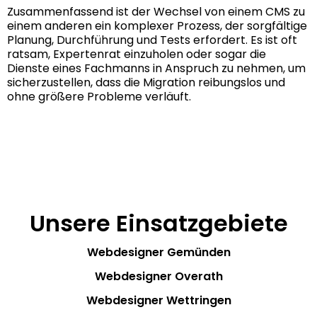
Zusammenfassend ist der Wechsel von einem CMS zu
einem anderen ein komplexer Prozess, der sorgfältige
Planung, Durchführung und Tests erfordert. Es ist oft
ratsam, Expertenrat einzuholen oder sogar die
Dienste eines Fachmanns in Anspruch zu nehmen, um
sicherzustellen, dass die Migration reibungslos und
ohne größere Probleme verläuft.
Unsere Einsatzgebiete
Webdesigner Gemünden
Webdesigner Overath
Webdesigner Wettringen