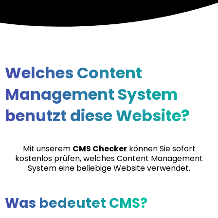
Welches Content
Management System
benutzt diese Website?
Mit unserem
CMS Checker
können Sie sofort
kostenlos prüfen, welches Content Management
System eine beliebige Website verwendet.
Was bedeutet CMS?