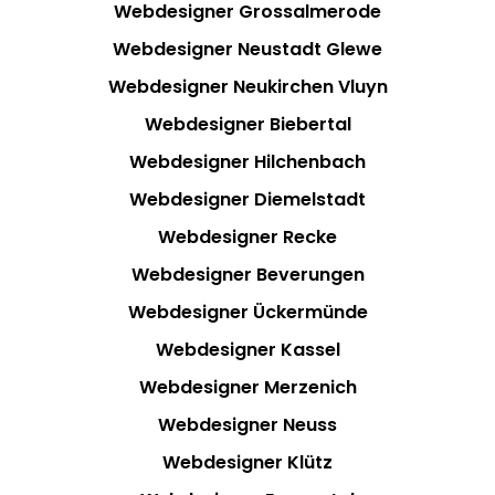
Webdesigner Grossalmerode
Webdesigner Neustadt Glewe
Webdesigner Neukirchen Vluyn
Webdesigner Biebertal
Webdesigner Hilchenbach
Webdesigner Diemelstadt
Webdesigner Recke
Webdesigner Beverungen
Webdesigner Ückermünde
Webdesigner Kassel
Webdesigner Merzenich
Webdesigner Neuss
Webdesigner Klütz