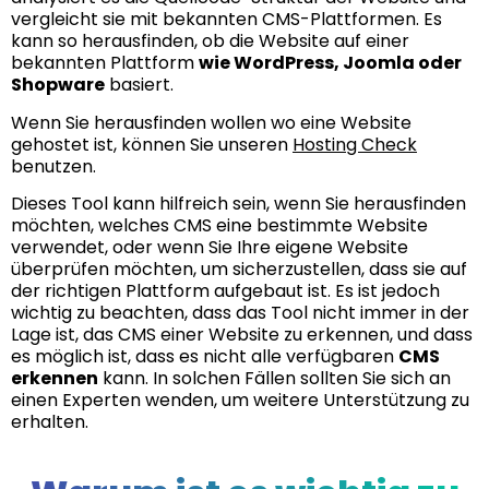
vergleicht sie mit bekannten CMS-Plattformen. Es
kann so herausfinden, ob die Website auf einer
bekannten Plattform
wie WordPress, Joomla oder
Shopware
basiert.
Wenn Sie herausfinden wollen wo eine Website
gehostet ist, können Sie unseren
Hosting Check
benutzen.
Dieses Tool kann hilfreich sein, wenn Sie herausfinden
möchten, welches CMS eine bestimmte Website
verwendet, oder wenn Sie Ihre eigene Website
überprüfen möchten, um sicherzustellen, dass sie auf
der richtigen Plattform aufgebaut ist. Es ist jedoch
wichtig zu beachten, dass das Tool nicht immer in der
Lage ist, das CMS einer Website zu erkennen, und dass
es möglich ist, dass es nicht alle verfügbaren
CMS
erkennen
kann. In solchen Fällen sollten Sie sich an
einen Experten wenden, um weitere Unterstützung zu
erhalten.