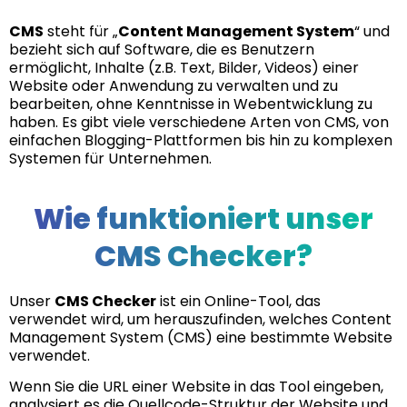
CMS
steht für „
Content Management System
“ und
bezieht sich auf Software, die es Benutzern
ermöglicht, Inhalte (z.B. Text, Bilder, Videos) einer
Website oder Anwendung zu verwalten und zu
bearbeiten, ohne Kenntnisse in Webentwicklung zu
haben. Es gibt viele verschiedene Arten von CMS, von
einfachen Blogging-Plattformen bis hin zu komplexen
Systemen für Unternehmen.
Wie funktioniert unser
CMS Checker?
Unser
CMS Checker
ist ein Online-Tool, das
verwendet wird, um herauszufinden, welches Content
Management System (CMS) eine bestimmte Website
verwendet.
Wenn Sie die URL einer Website in das Tool eingeben,
analysiert es die Quellcode-Struktur der Website und