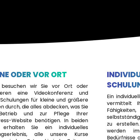
NE ODER VOR ORT
INDIVID
SCHULU
 besuchen wir Sie vor Ort oder
gieren eine Videokonferenz und
Ein individu
 Schulungen für kleine und größere
vermittelt
 durch, die alles abdecken, was Sie
Fähigkeite
etrieb und zur Pflege Ihrer
selbstständi
ess-Website benötigen. In beiden
zu erstelle
 erhalten Sie ein individuelles
werden im
ngserlebnis, alle unsere Kurse
Bedürfnisse 