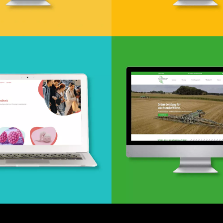
esign & Entwicklung
Webdesign & -entwi
Webentwicklung
sign von Anne Holler
Webdesign & -entwi
ww.frauholler.de