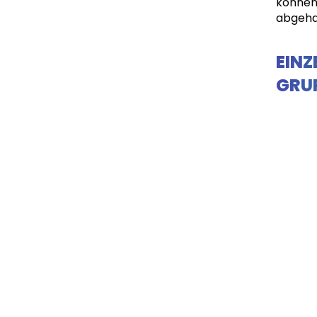
können
abgeha
EINZ
GRU