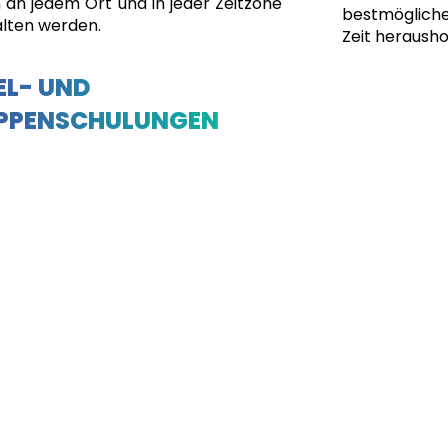
 an jedem Ort und in jeder Zeitzone
bestmögliche
lten werden.
Zeit herausho
EL- UND
PPENSCHULUNGEN