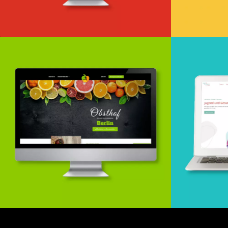
Webd
Webdesign & -entwicklung
Webdesign & -entwicklung
Webde
w