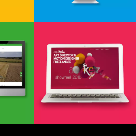
cklung
Webdesign & -entwicklung
WordPress & Elementor Schulung
cklung