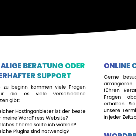
MALIGE BERATUNG ODER
ONLINE 
ERHAFTER SUPPORT
Gerne besu
arrangiere
 zu beginn kommen viele Fragen
führen Bera
für die es viele verschiedene
Fragen abd
en gibt:
erhalten Sie
unsere Term
lcher Hostinganbieter ist der beste
in jeder Zeit
r meine WordPress Website?
lches Theme sollte ich wählen?
lche Plugins sind notwendig?
WORDPR