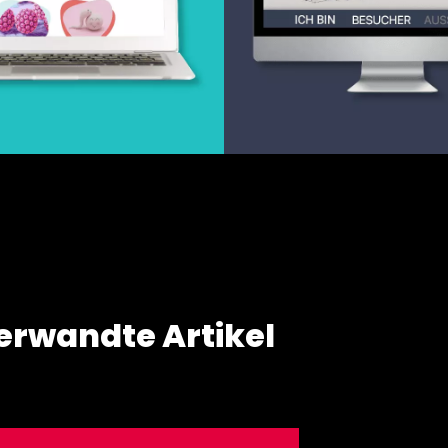
Webentwicklung
Webdesign & -entwi
sign von Anne Holler
ww.frauholler.de
erwandte Artikel