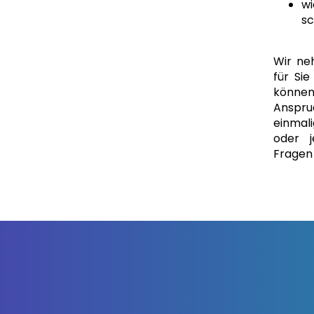
w
sc
Wir ne
für Si
können
Ansp
einmal
oder j
Fragen