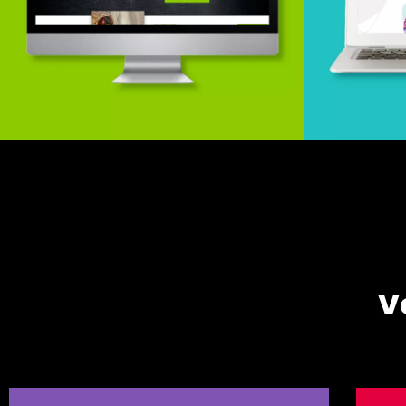
Webdesign & -entwicklung
Webde
w
V