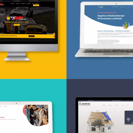
Webentwicklun
sign & -entwicklung
Webdesign von Anne 
www.frauholler.