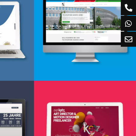
g
Webdesign & -entwicklung
Holler
de