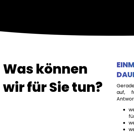
Was können
EIN
DAU
wir für Sie tun?
Gerade
auf, 
Antwort
we
fü
we
we