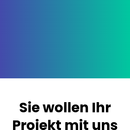
Super Service und 1A Arbeit. Immer zuverlässig
und hochwertiges Design. Wir sind sehr
glücklich über die Betreuung und empfehlen die
Kollegen sehr gerne weiter.
Barbiero GmbH
www.barbiero.de
Sie wollen Ihr
Projekt
mit uns