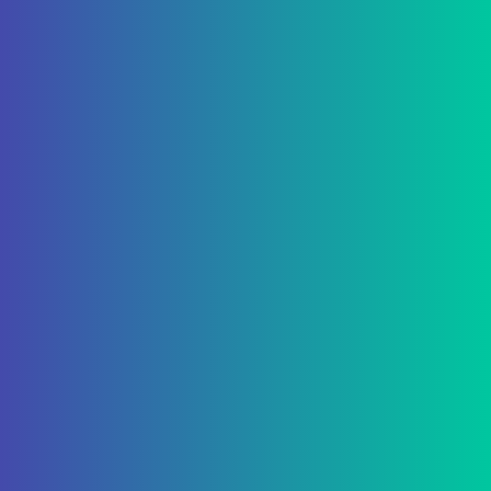
Ich bin selber sehr unerfahren in Sachen
Webshop und online Vermarktung. Bei P1
Commerce habe ich mich sehr gut aufgehoben