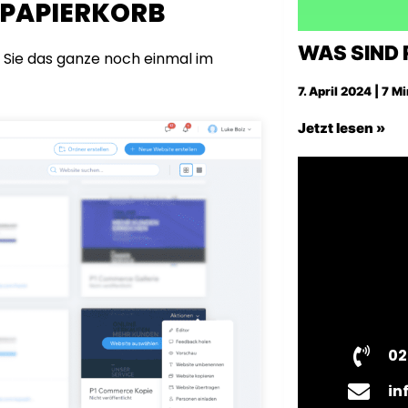
N PAPIERKORB
WAS SIND 
n Sie das ganze noch einmal im
7. April 2024 | 7 M
Jetzt lesen »
02
in