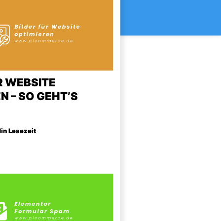
R WEBSITE
N – SO GEHT’S
Min Lesezeit