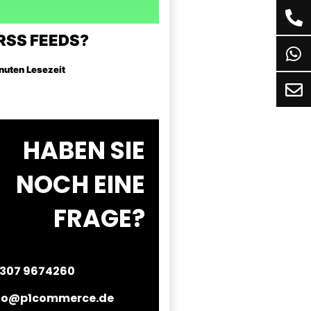
RSS FEEDS?
inuten Lesezeit
HABEN SIE
NOCH EINE
FRAGE?
307 9674260
fo@p1commerce.de