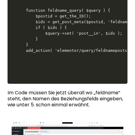
function feldname_query( $query ) {

	$postid = get_the_ID(); 

	$ids = get_post_meta($postid, 'feldname', true); 

	if ( $ids ) { 

		$query->set( 'post__in', $ids ); 

	} 

}

add_action( 'elementor/query/feldnameposts', 
Im Code müssen Sie jetzt überall wo „feldname“
steht, den Namen des Beziehungsfelds eingeben,
wie
unter 5. schon einmal erwähnt
.