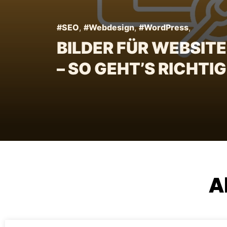
#SEO
,
#Webdesign
,
#WordPress
,
BILDER FÜR WEBSITE
– SO GEHT’S RICHTIG
A