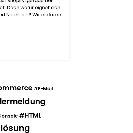
uf Shopify, gerade bei
t. Doch wofür eignet sich
und Nachteile? Wir erklären
ommerce
E-Mail
lermeldung
HTML
Console
lösung