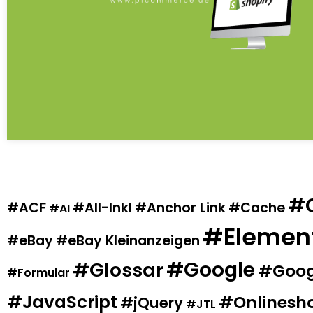
ACF
All-Inkl
Anchor Link
Cache
AI
Elemen
eBay
eBay Kleinanzeigen
Google
Glossar
Goog
Formular
JavaScript
Onlinesh
jQuery
JTL