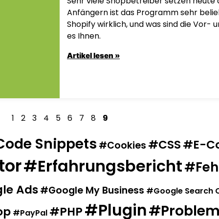
Sehr viele Shopbetreiber setzen heute a
Anfängern ist das Programm sehr belieb
Shopify wirklich, und was sind die Vor- 
es Ihnen.
Artikel lesen »
1
2
3
4
5
6
7
8
9
Code Snippets
CSS
E-C
Cookies
tor
Erfahrungsbericht
Feh
le Ads
Google My Business
Google Search 
Plugin
Problem
op
PHP
PayPal