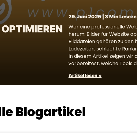
29. Juni 2025 | 3 Min Leseze
 OPTIMIEREN
Wer eine professionelle We
herum: Bilder für Website o
Bilddateien gehören zu den 
Ladezeiten, schlechte Ranki
In diesem Artikel zeigen wir 
vorbereitest, welche Tools d
Artikel lesen »
lle Blog­artikel