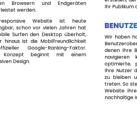
gen Browsern und Endgeräten
Ihr Publikum 
leistet werden.
responsive Website ist heute
BENUTZ
ngbar, schon vor vielen Jahren hat
bile Surfen den Desktop überholt,
Wir haben har
 hinaus ist die Mobilfreundlichkeit
Benutzerobe
fizieller Google-Ranking-Faktor.
denen Ihre B
 Konzept beginnt mit einem
navigieren 
iven Design.
optimierte, 
Ihre Nutzer d
zu bleiben 
treten. So ste
Website ihre
nachhaltige I