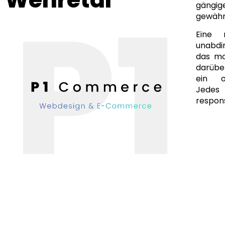
gängi
gewähr
Eine 
unabdi
das mo
darüber
ein of
Jedes
respons