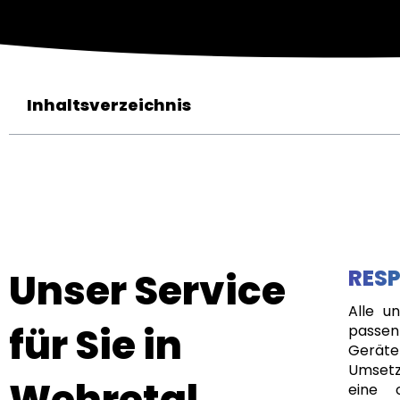
Inhaltsverzeichnis
Unser Service
RESP
Alle u
für Sie in
passen
Geräte
Umsetz
Wehretal
eine 