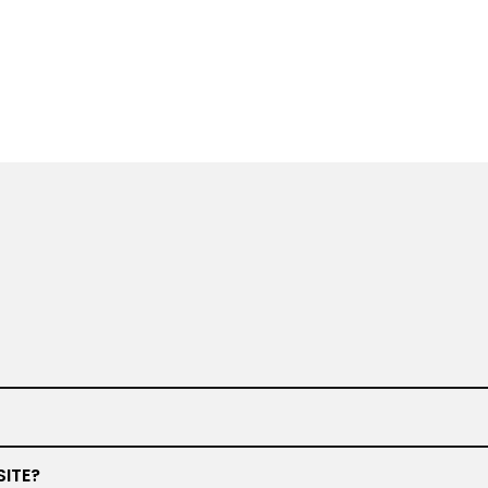
www.barbiero.de
SITE?