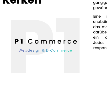
gängi
gewähr
Eine 
unabdi
das mo
darüber
ein of
Jedes
respons