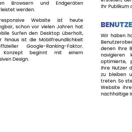
gen Browsern und Endgeräten
Ihr Publikum 
leistet werden.
responsive Website ist heute
BENUTZ
ngbar, schon vor vielen Jahren hat
bile Surfen den Desktop überholt,
Wir haben har
 hinaus ist die Mobilfreundlichkeit
Benutzerobe
fizieller Google-Ranking-Faktor.
denen Ihre B
 Konzept beginnt mit einem
navigieren 
iven Design.
optimierte, 
Ihre Nutzer d
zu bleiben 
treten. So ste
Website ihre
nachhaltige I