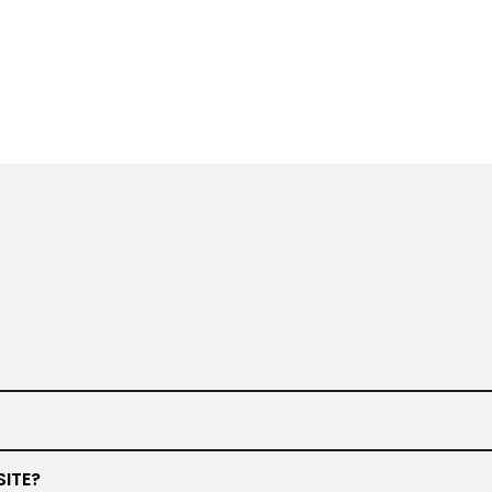
www.barbiero.de
SITE?