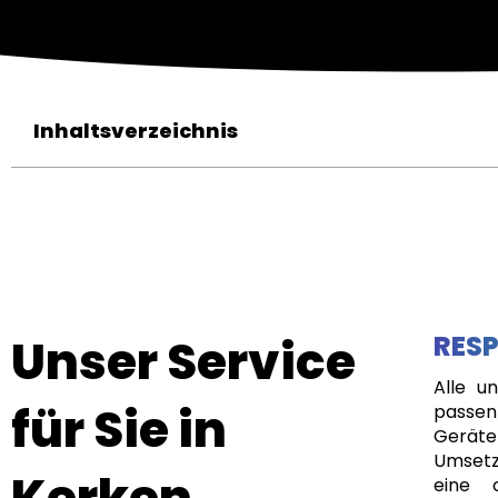
Inhaltsverzeichnis
Unser Service
RESP
Alle u
für Sie in
passen
Geräte
Umsetz
Kerken
eine 