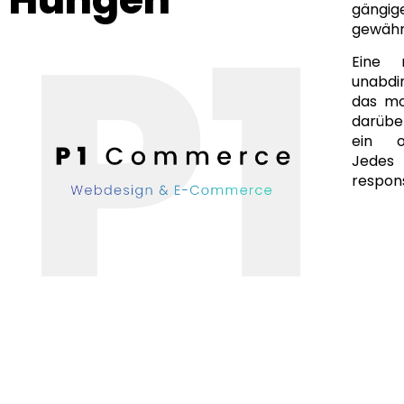
gängi
gewähr
Eine 
unabdi
das mo
darüber
ein of
Jedes
respons