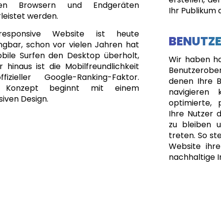
gen Browsern und Endgeräten
Ihr Publikum 
leistet werden.
responsive Website ist heute
BENUTZ
ngbar, schon vor vielen Jahren hat
bile Surfen den Desktop überholt,
Wir haben har
 hinaus ist die Mobilfreundlichkeit
Benutzerobe
fizieller Google-Ranking-Faktor.
denen Ihre B
 Konzept beginnt mit einem
navigieren 
iven Design.
optimierte, 
Ihre Nutzer d
zu bleiben 
treten. So ste
Website ihre
nachhaltige I