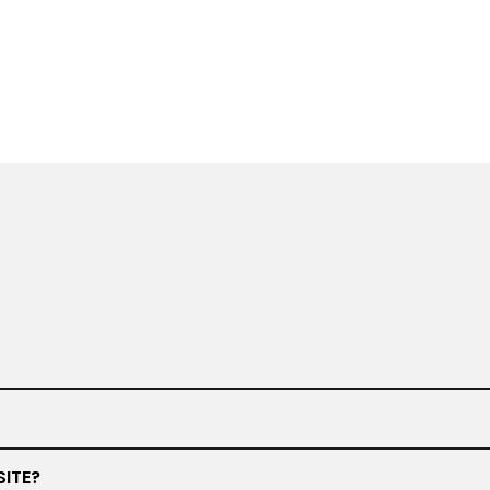
www.barbiero.de
SITE?