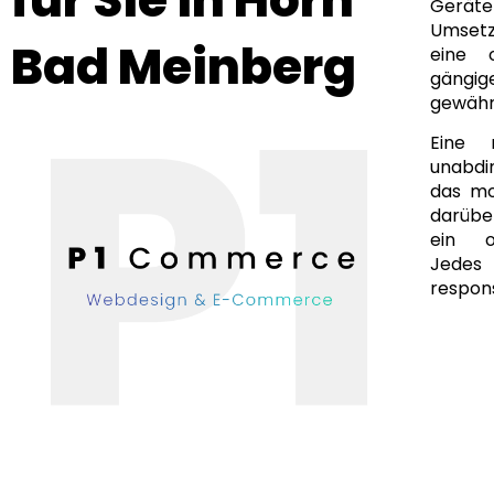
Geräte
Umsetz
Bad Meinberg
eine 
gängi
gewähr
Eine 
unabdi
das mo
darüber
ein of
Jedes
respons