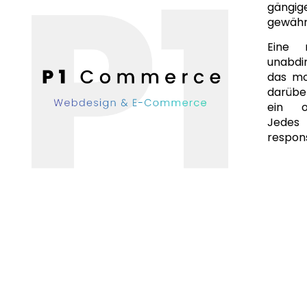
gängi
gewähr
Eine 
unabdi
das mo
darüber
ein of
Jedes
respons