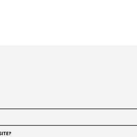
www.barbiero.de
SITE?