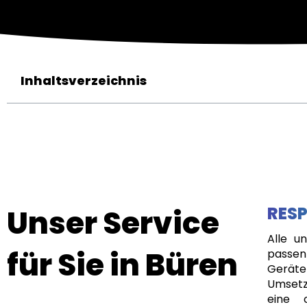
Inhaltsverzeichnis
Unser Service
RESP
Alle u
für Sie in Büren
passen
Geräte
Umsetz
eine 