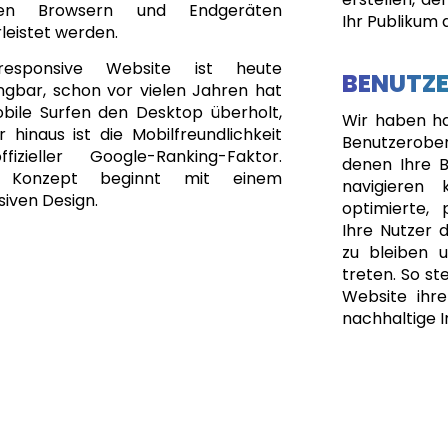
gen Browsern und Endgeräten
Ihr Publikum 
leistet werden.
responsive Website ist heute
BENUTZ
ngbar, schon vor vielen Jahren hat
bile Surfen den Desktop überholt,
Wir haben har
 hinaus ist die Mobilfreundlichkeit
Benutzerobe
fizieller Google-Ranking-Faktor.
denen Ihre B
 Konzept beginnt mit einem
navigieren 
iven Design.
optimierte, 
Ihre Nutzer d
zu bleiben 
treten. So ste
Website ihre
nachhaltige I