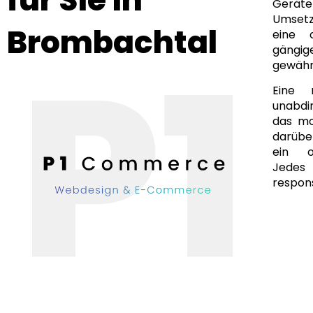
Geräte
Umsetz
Brombachtal
eine 
gängi
gewähr
Eine 
unabdi
das mo
darüber
ein of
Jedes
respons