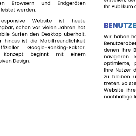
gen Browsern und Endgeräten
Ihr Publikum 
leistet werden.
responsive Website ist heute
BENUTZ
ngbar, schon vor vielen Jahren hat
bile Surfen den Desktop überholt,
Wir haben har
 hinaus ist die Mobilfreundlichkeit
Benutzerobe
fizieller Google-Ranking-Faktor.
denen Ihre B
 Konzept beginnt mit einem
navigieren 
iven Design.
optimierte, 
Ihre Nutzer d
zu bleiben 
treten. So ste
Website ihre
nachhaltige I