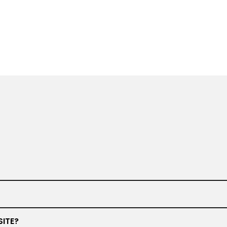
www.barbiero.de
SITE?