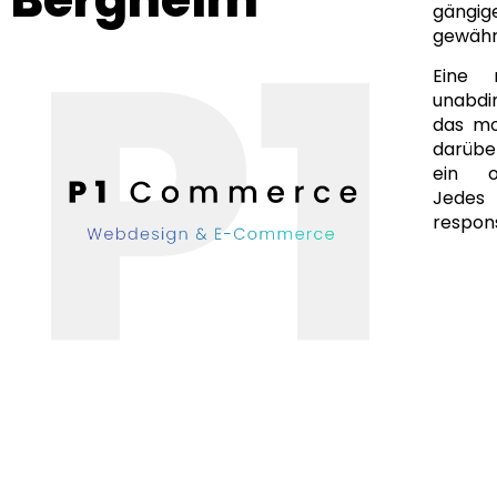
gängi
gewähr
Eine 
unabdi
das mo
darüber
ein of
Jedes
respons