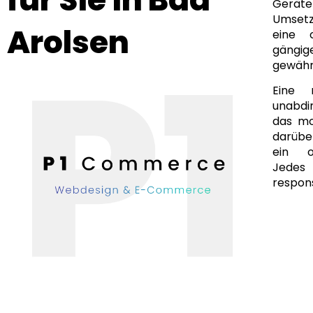
Geräte
Umsetz
Arolsen
eine 
gängi
gewähr
Eine 
unabdi
das mo
darüber
ein of
Jedes
respons