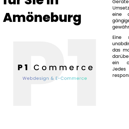
Geräte
Umsetz
Amöneburg
eine 
gängi
gewähr
Eine 
unabdi
das mo
darüber
ein of
Jedes
respons