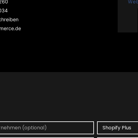
260
034
hreiben
merce.de