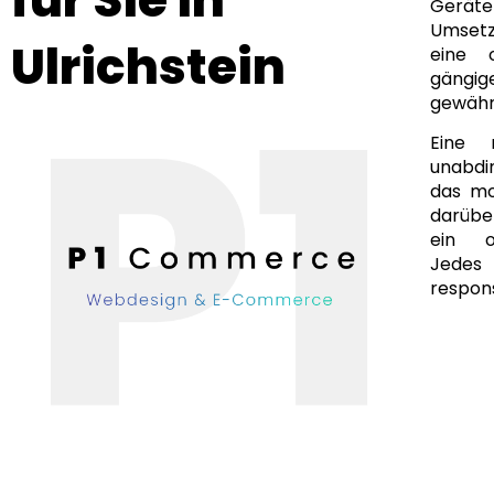
Geräte
Umsetz
Ulrichstein
eine 
gängi
gewähr
Eine 
unabdi
das mo
darüber
ein of
Jedes
respons