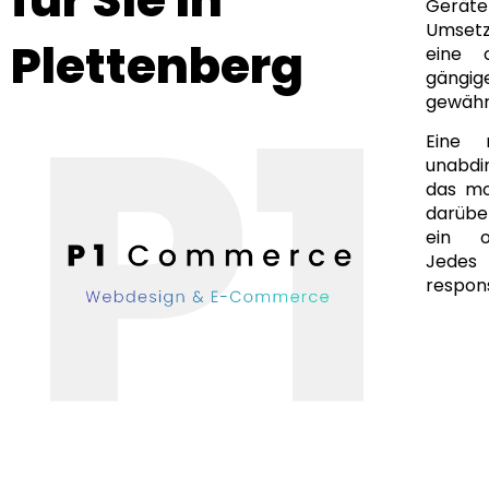
Geräte
Umsetz
Plettenberg
eine 
gängi
gewähr
Eine 
unabdi
das mo
darüber
ein of
Jedes
respons