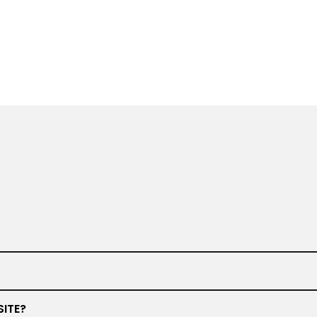
www.barbiero.de
SITE?