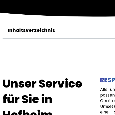
Inhaltsverzeichnis
Unser Service
RESP
Alle u
für Sie in
passen
Geräte
Umsetz
Hofheim
eine 