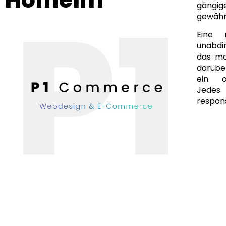
gängi
gewähr
Eine 
unabdi
das mo
darüber
ein of
Jedes
respons