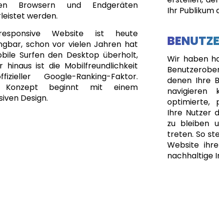
gen Browsern und Endgeräten
Ihr Publikum 
leistet werden.
responsive Website ist heute
BENUTZ
ngbar, schon vor vielen Jahren hat
bile Surfen den Desktop überholt,
Wir haben har
 hinaus ist die Mobilfreundlichkeit
Benutzerobe
fizieller Google-Ranking-Faktor.
denen Ihre B
 Konzept beginnt mit einem
navigieren 
iven Design.
optimierte, 
Ihre Nutzer d
zu bleiben 
treten. So ste
Website ihre
nachhaltige I