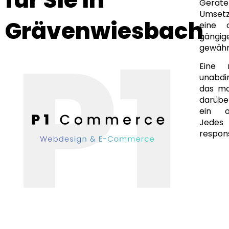
Geräte
Umsetz
Grävenwiesbach
eine 
gängi
gewähr
Eine 
unabdi
das mo
darüber
ein of
Jedes
respons