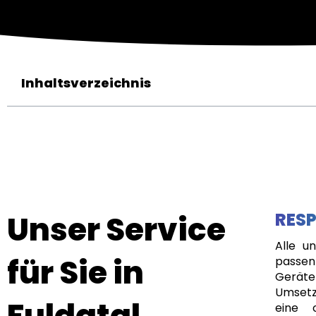
Inhaltsverzeichnis
Unser Service
RESP
Alle u
für Sie in
passen
Geräte
Umsetz
Fuldatal
eine 