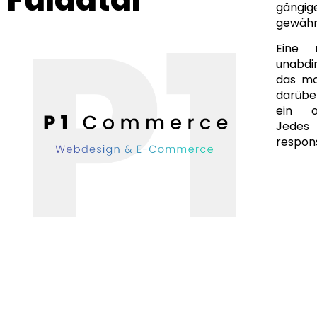
gängi
gewähr
Eine 
unabdi
das mo
darüber
ein of
Jedes
respons