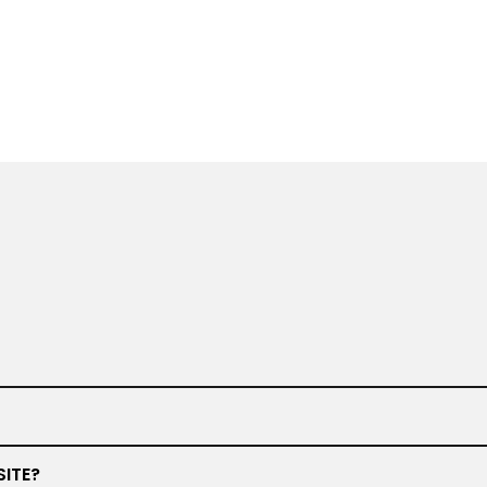
www.barbiero.de
SITE?