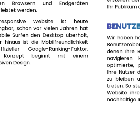
gen Browsern und Endgeräten
Ihr Publikum 
leistet werden.
responsive Website ist heute
BENUTZ
ngbar, schon vor vielen Jahren hat
bile Surfen den Desktop überholt,
Wir haben har
 hinaus ist die Mobilfreundlichkeit
Benutzerobe
fizieller Google-Ranking-Faktor.
denen Ihre B
 Konzept beginnt mit einem
navigieren 
iven Design.
optimierte, 
Ihre Nutzer d
zu bleiben 
treten. So ste
Website ihre
nachhaltige I