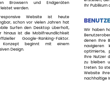
gen Browsern und Endgeräten
Ihr Publikum 
leistet werden.
responsive Website ist heute
BENUTZ
ngbar, schon vor vielen Jahren hat
bile Surfen den Desktop überholt,
Wir haben har
 hinaus ist die Mobilfreundlichkeit
Benutzerobe
fizieller Google-Ranking-Faktor.
denen Ihre B
 Konzept beginnt mit einem
navigieren 
iven Design.
optimierte, 
Ihre Nutzer d
zu bleiben 
treten. So ste
Website ihre
nachhaltige I