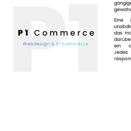
gängi
gewähr
Eine 
unabdi
das mo
darüber
ein of
Jedes
respons