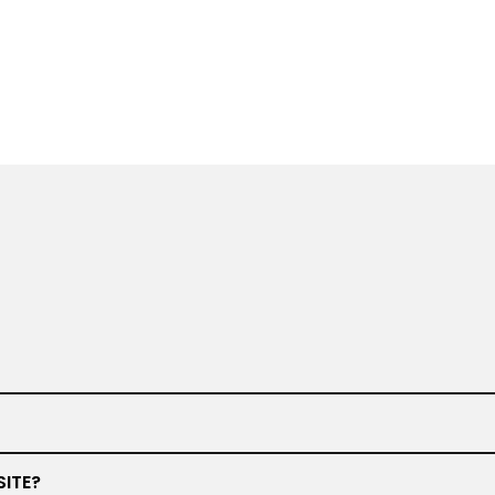
www.barbiero.de
SITE?