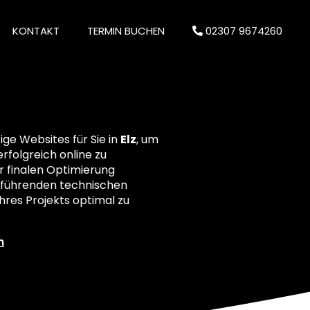
KONTAKT
TERMIN BUCHEN
02307 9674260
ge Websites für Sie in
Elz
, um
erfolgreich online zu
r finalen Optimierung
ielführenden technischen
res Projekts optimal zu
n