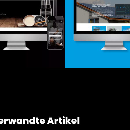
Relaunch
Onlineshop
site & Onlineshop
Design & -entwick
erwandte Artikel