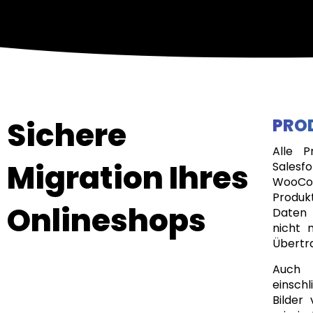
Sichere
PRO
Alle 
Migration Ihres
Salesf
WooCo
Produk
Onlineshops
Daten 
nicht 
Übertr
Auch 
einsch
Bilder