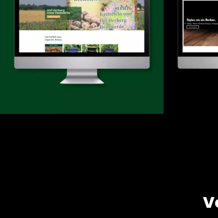
Onlineshop
Design & -entwicklung
Web
V