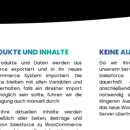
DUKTE UND INHALTE
KEINE A
Produkte und Daten werden aus
Da wir Ihr
orce exportiert und in Ihr neues
unserem Serve
mmerce System importiert. Die
Salesforc
te bleiben mit allen Variablen und
dauerhaft 
erhalten, falls ein direkter Import
anschließ
möglich sein sollte, führen wir die
notwendig s
agung auch manuell durch.
längeren Aus
das neue Wo
Ihre aktuellen Inhalte werden
Server übert
ließlich aller Seiten, Beiträge und
 von Salesforce zu WooCommerce