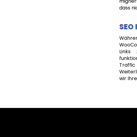
migrie
dass ni
SEO
Währen
WooCom
Links
funkti
Traffi
Weiter
wir Ihr